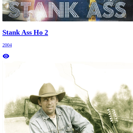
Stank Ass Ho 2
2004
remove_red_eye