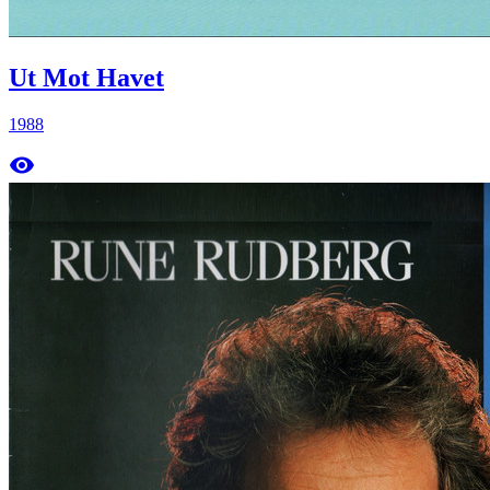
Ut Mot Havet
1988
remove_red_eye