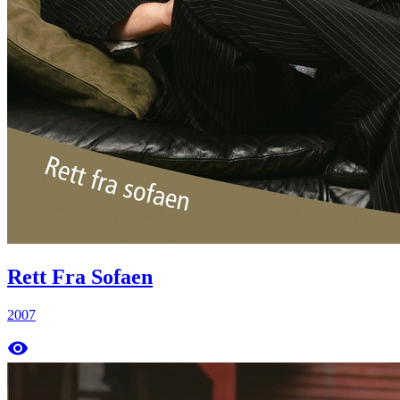
Rett Fra Sofaen
2007
remove_red_eye