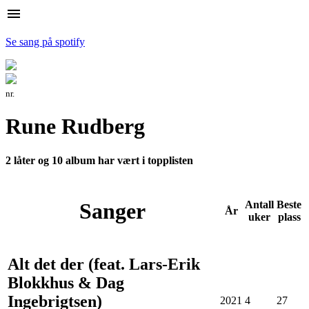
menu
Se sang på spotify
nr.
Rune Rudberg
2 låter og 10 album har vært i topplisten
Sanger
Antall
Beste
År
uker
plass
Alt det der (feat. Lars-Erik
Blokkhus & Dag
Ingebrigtsen)
2021
4
27