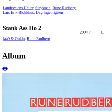
Landeveiens Helter
,
Staysman
,
Rune Rudberg
,
Lars Erik Blokkhus
,
Dag Ingebrigtsen
Stank Ass Ho 2
2004
7
11
Jaa9 & Onklp
,
Rune Rudberg
Album
remove_red_eye