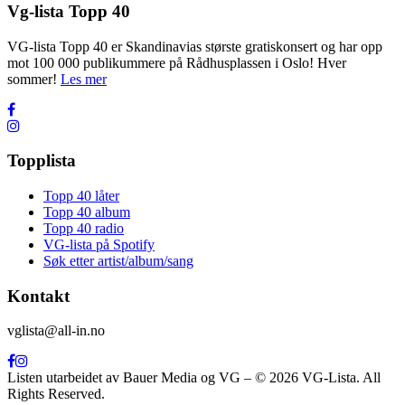
Vg-lista Topp 40
VG-lista Topp 40 er Skandinavias største gratiskonsert og har opp
mot 100 000 publikummere på Rådhusplassen i Oslo! Hver
sommer!
Les mer
Topplista
Topp 40 låter
Topp 40 album
Topp 40 radio
VG-lista på Spotify
Søk etter artist/album/sang
Kontakt
vglista@all-in.no
Listen utarbeidet av Bauer Media og VG – © 2026 VG-Lista. All
Rights Reserved.