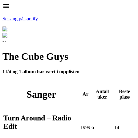
menu
Se sang på spotify
nr.
The Cube Guys
1 låt og 1 album har vært i topplisten
Sanger
Antall
Beste
År
uker
plass
Turn Around – Radio
Edit
1999
6
14