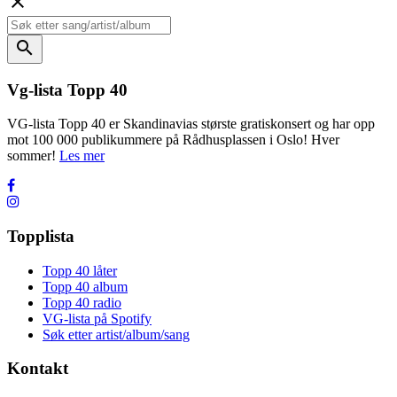
close
search
Vg-lista Topp 40
VG-lista Topp 40 er Skandinavias største gratiskonsert og har opp
mot 100 000 publikummere på Rådhusplassen i Oslo! Hver
sommer!
Les mer
Topplista
Topp 40 låter
Topp 40 album
Topp 40 radio
VG-lista på Spotify
Søk etter artist/album/sang
Kontakt