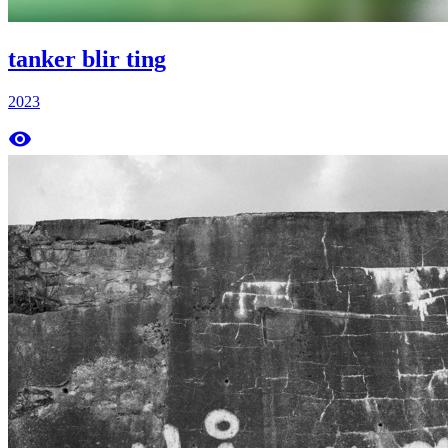
tanker blir ting
2023
remove_red_eye