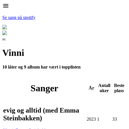
menu
Se sang på spotify
nr.
Vinni
10 låter og 9 album har vært i topplisten
Sanger
Antall
Beste
År
uker
plass
evig og alltid (med Emma
Steinbakken)
2023
1
33