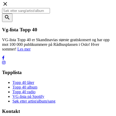
close
search
Vg-lista Topp 40
VG-lista Topp 40 er Skandinavias største gratiskonsert og har opp
mot 100 000 publikummere på Rådhusplassen i Oslo! Hver
sommer!
Les mer
Topplista
Topp 40 låter
Topp 40 album
Topp 40 radio
VG-lista på Spotify
Søk etter artist/album/sang
Kontakt