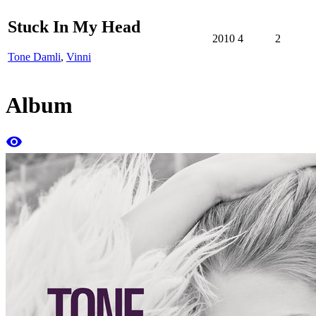
Stuck In My Head
2010
4
2
Tone Damli
,
Vinni
Album
remove_red_eye