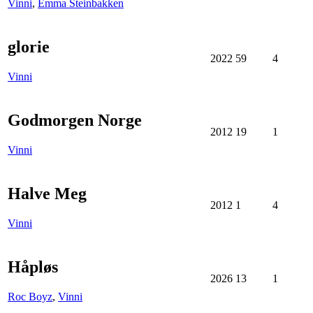
Vinni
,
Emma Steinbakken
glorie
2022
59
4
Vinni
Godmorgen Norge
2012
19
1
Vinni
Halve Meg
2012
1
4
Vinni
Håpløs
2026
13
1
Roc Boyz
,
Vinni