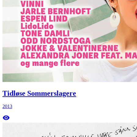
Tidløse Sommerslagere
2013
remove_red_eye