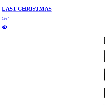
LAST CHRISTMAS
1984
remove_red_eye