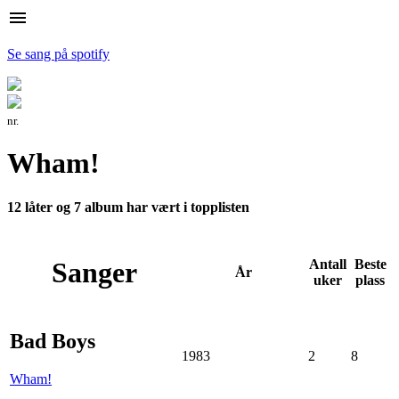
menu
Se sang på spotify
nr.
Wham!
12 låter og 7 album har vært i topplisten
Sanger
Antall
Beste
År
uker
plass
Bad Boys
1983
2
8
Wham!