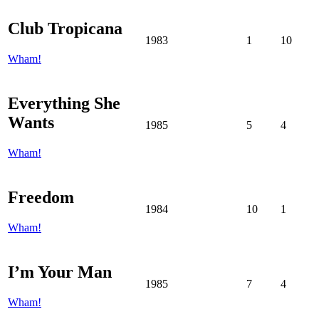
Club Tropicana
1983
1
10
Wham!
Everything She
Wants
1985
5
4
Wham!
Freedom
1984
10
1
Wham!
I’m Your Man
1985
7
4
Wham!