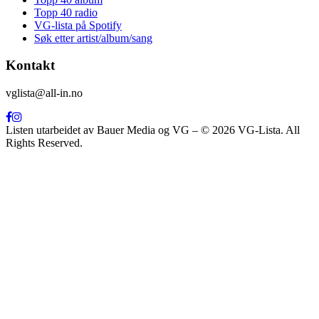
Topp 40 radio
VG-lista på Spotify
Søk etter artist/album/sang
Kontakt
vglista@all-in.no
Listen utarbeidet av Bauer Media og VG – © 2026 VG-Lista. All
Rights Reserved.